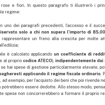
ose e fiori. In questo paragrafo ti illustrerò i prin
ale regime:
n uno dei paragrafi precedenti, l’accesso e il succe
riservato solo a chi non supera l’importo di 85.0
 rappresentare un freno alla crescita per molte atti
’edilizia;
ibile è calcolato applicando
un coefficiente di reddit
e al proprio
codice ATECO
),
indipendentemente dai 
, se hai spese di gestione particolarmente elevate, po
pagheresti applicando il regime fiscale ordinario
. 
 ad esempio, per l’acquisto dei beni che poi rivende n
on potrebbero essere dedotte. Allo stesso modo, pensa
te spese non concorrerebbero a formare il proprio re