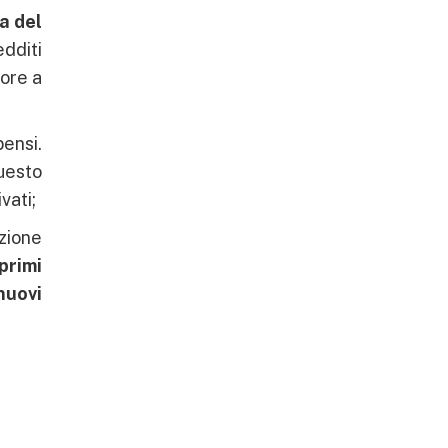
a del
edditi
iore a
pensi.
uesto
ivati;
uzione
primi
nuovi