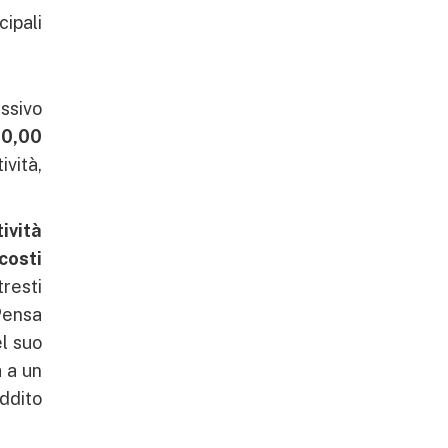
cipali
ssivo
00,00
vità,
ività
costi
tresti
Pensa
el suo
 a un
ddito