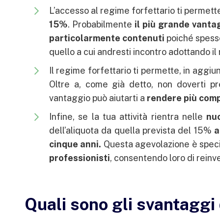
L’accesso al regime forfettario ti permette
15%
. Probabilmente
il più grande vanta
particolarmente contenuti
poiché spesso 
quello a cui andresti incontro adottando il
Il regime forfettario ti permette, in aggiun
Oltre a, come già detto, non doverti pr
vantaggio può aiutarti a
rendere più compe
Infine, se la tua attività rientra nelle
nu
dell’aliquota da quella prevista del 15%
a
cinque anni.
Questa agevolazione è spec
professionisti
, consentendo loro di reinves
Quali sono gli svantaggi 