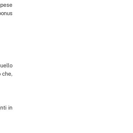
spese
 bonus
uello
o che,
ti in