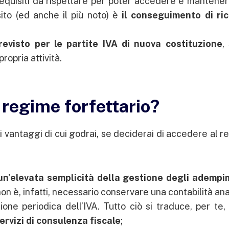
 requisiti da rispettare per poter accedere e mantene
sito (ed anche il più noto) è
il conseguimento di ric
evisto per le partite IVA di nuova costituzione
,
ropria attività.
 regime forfettario?
ali vantaggi di cui godrai, se deciderai di accedere al 
un’elevata semplicità della gestione degli adempi
on è, infatti, necessario conservare una contabilità ana
ione periodica dell’IVA. Tutto ciò si traduce, per te,
servizi di consulenza fiscale
;