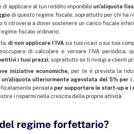
 di applicare al tuo reddito imponibile
un’aliquota fiss
ggio
di questo regime fiscale, soprattutto per chi ha r
ti ritroverai a dover sostenere un carico fiscale infer
 regime fiscale ordinario;
ta,
di non applicare l’IVA
sui tuoi ricavi o sui tuoi com
eoccupare di calcolare e versare l’IVA periodica, q
titivi i tuoi prezzi
, soprattutto se ti rivolgi a clienti pr
ove iniziative economiche,
per te è prevista la rid
 un’aliquota ulteriormente agevolata del 5% per i 
ificatamente pensata
per supportare le start-up e i 
tire i risparmi nella crescita della propria attività.
del regime forfettario?