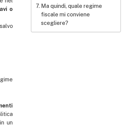
re nel
Ma quindi, quale regime
avi o
fiscale mi conviene
scegliere?
 salvo
regime
menti
litica
 in un