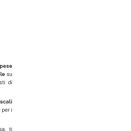
spese
ale
su
ti di
scali
 per i
a, ti