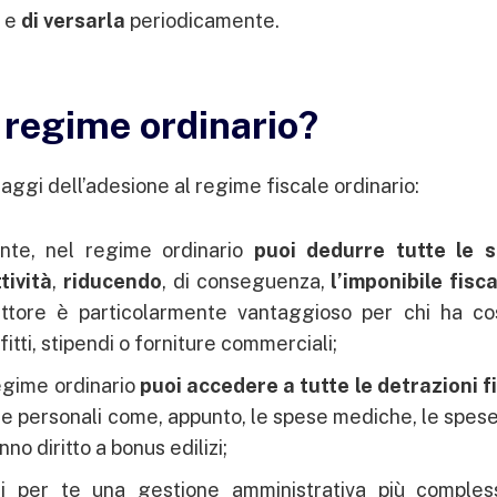
e e
di versarla
periodicamente.
l regime ordinario?
taggi dell’adesione al regime fiscale ordinario:
nte, nel regime ordinario
puoi dedurre tutte le 
tività
,
riducendo
, di conseguenza,
l’imponibile fisc
ttore è particolarmente vantaggioso per chi ha cos
tti, stipendi o forniture commerciali;
regime ordinario
puoi accedere a tutte le detrazioni fi
se personali come, appunto, le spese mediche, le spese
no diritto a bonus edilizi;
ti per te una gestione amministrativa più compless