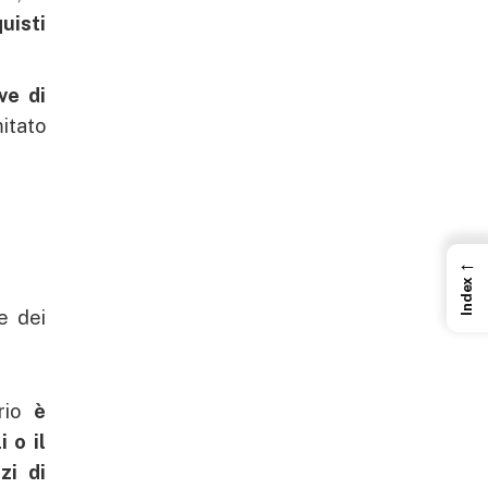
uisti
ve di
mitato
←
Index
e dei
ario
è
 o il
zi di