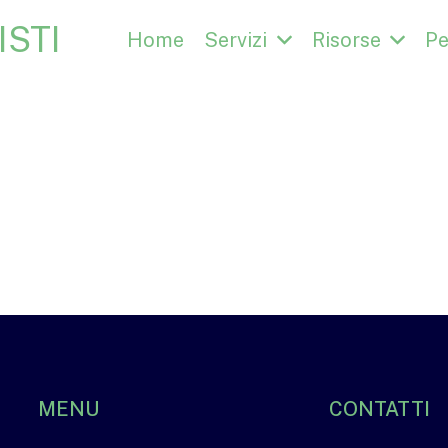
STI
Home
Servizi
Risorse
Pe
MENU
CONTATTI