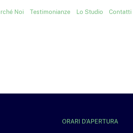
rché Noi
Testimonianze
Lo Studio
Contatti
ORARI D’APERTURA