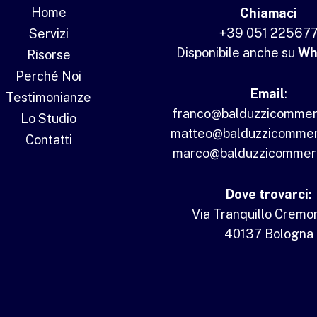
Home
Chiamaci
+39 051 22567
Servizi
Disponibile anche su
Wh
Risorse
Perché Noi
Email
:
Testimonianze
franco@balduzzicommercia
Lo Studio
matteo@balduzzicommerci
Contatti
marco@balduzzicommercia
Dove trovarci:
Via Tranquillo Cremon
40137 Bologna