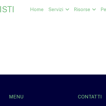
STI
Home
Servizi
Risorse
Pe
MENU
CONTATTI