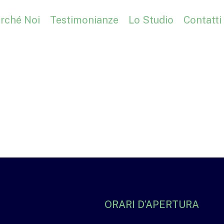
rché Noi
Testimonianze
Lo Studio
Contatti
ORARI D’APERTURA