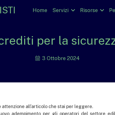
STI
Home
Servizi
Risorse
Pe
crediti per la sicurezz
3 Ottobre 2024
 attenzione all’articolo che stai per leggere.
nuovo adempimento per gli operatori del settore edi