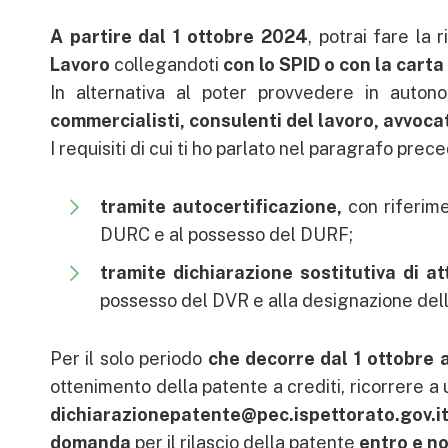
A partire dal 1 ottobre 2024
, potrai fare la 
Lavoro
collegandoti
con lo SPID o con la carta
In alternativa al poter provvedere in autono
commercialisti, consulenti del lavoro, avvocat
I requisiti di cui ti ho parlato nel paragrafo pre
tramite autocertificazione,
con riferim
DURC e al possesso del DURF;
tramite dichiarazione sostitutiva di at
possesso del DVR e alla designazione del
Per il solo periodo
che decorre dal 1 ottobre 
ottenimento della patente a crediti, ricorrere a 
dichiarazionepatente@pec.ispettorato.gov.i
domanda
per il rilascio della patente
entro e no