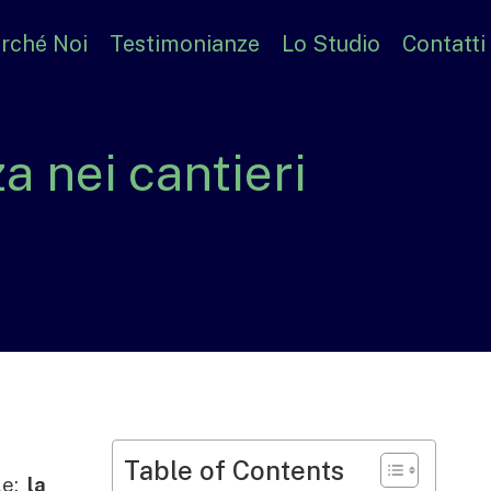
rché Noi
Testimonianze
Lo Studio
Contatti
a nei cantieri
Table of Contents
le:
la