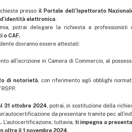
richiesta presso
il Portale dell’Ispettorato Nazional
 d’identità elettronica
.
mia, potrai delegare la richiesta a professionisti
i o CAF.
cedente dovranno essere attestati:
ento all’iscrizione in Camera di Commercio, al possess
to di notorietà
, con riferimento agli obblighi normati
l’RSPP.
al 31 ottobre 2024
, potrai, in sostituzione della richie
un’autocertificazione da presentare tramite pec all’ind
t.
L’autocertificazione, tuttavia,
ti impegna a
presenta
n oltre il 1 novembre 2024
.