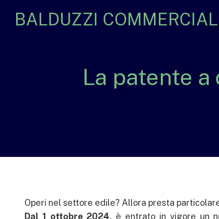
BALDUZZI COMMERCIALI
La patente a 
Operi nel settore edile? Allora presta particolare
Dal 1 ottobre 2024,
è entrato in vigore un 