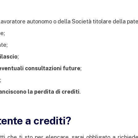
lavoratore autonomo o della Società titolare della pat
e;
te;
ilascio
;
eventuali consultazioni future
;
;
anciscono la perdita di crediti
.
tente a crediti?
ti che ti sto per elencare, sarai obbligato a richied