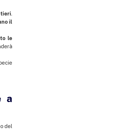
tieri
.
no il
to le
enderà
specie
e a
ro del