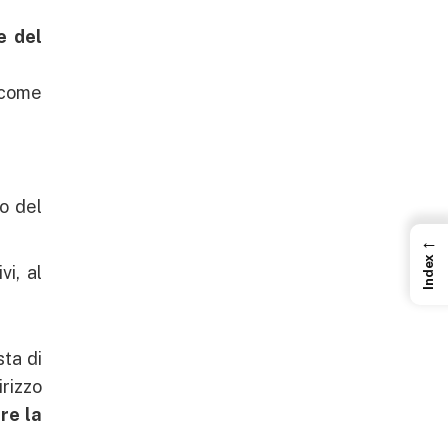
e del
 come
o del
←
Index
vi, al
sta di
irizzo
re la