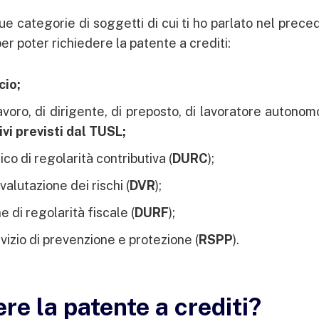
due categorie di soggetti di cui ti ho parlato nel prec
per poter richiedere la patente a crediti:
io;
lavoro, di dirigente, di preposto, di lavoratore autonom
ivi previsti dal TUSL;
o di regolarità contributiva (
DURC
);
alutazione dei rischi (
DVR
);
 di regolarità fiscale (
DURF
);
vizio di prevenzione e protezione (
RSPP
).
re la patente a crediti?