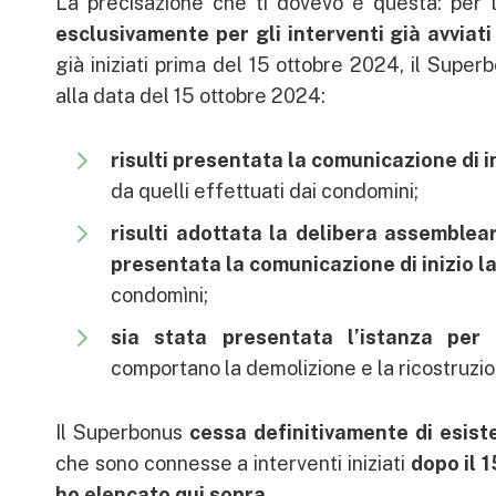
La precisazione che ti dovevo è questa: per 
esclusivamente per gli interventi già avviati
già iniziati prima del 15 ottobre 2024, il Super
alla data del 15 ottobre 2024:
risulti presentata la comunicazione di i
da quelli effettuati dai condomini;
risulti adottata la delibera assemblea
presentata la comunicazione di inizio l
condomìni;
sia stata presentata l’istanza per l’
comportano la demolizione e la ricostruzion
Il Superbonus
cessa definitivamente di esist
che sono connesse a interventi iniziati
dopo il 
ho elencato qui sopra
.