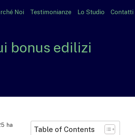
rché Noi
Testimonianze
Lo Studio
Contatti
i bonus edilizi
25 ha
Table of Contents