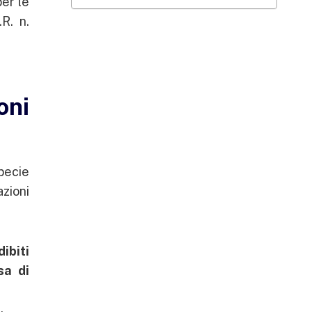
er le
.R. n.
oni
pecie
azioni
dibiti
sa di