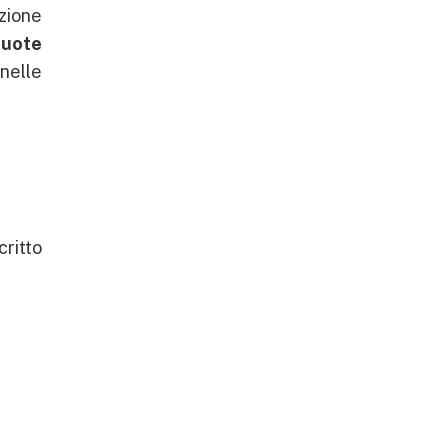
zione
quote
 nelle
ritto