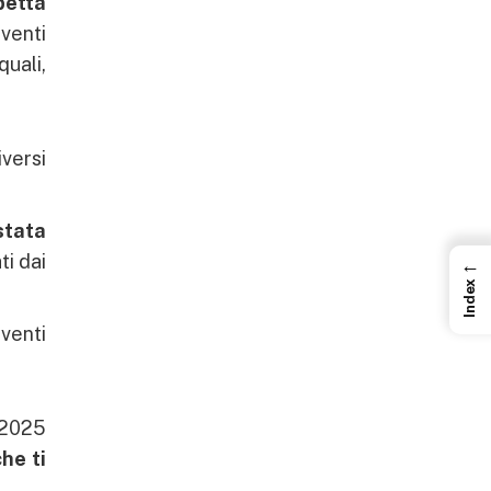
petta
rventi
quali,
iversi
stata
ti dai
←
Index
venti
 2025
he ti