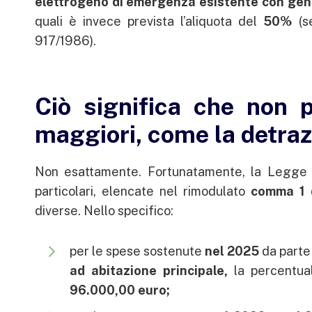
elettrogeno di emergenza esistente con gen
quali è invece prevista l’aliquota del
50%
(se
917/1986).
Ciò significa che non p
maggiori, come la detra
Non esattamente. Fortunatamente, la Legge d
particolari, elencate nel rimodulato
comma 1 d
diverse. Nello specifico:
per le spese sostenute
nel 2025
da parte d
ad abitazione principale,
la percentua
96.000,00 euro;