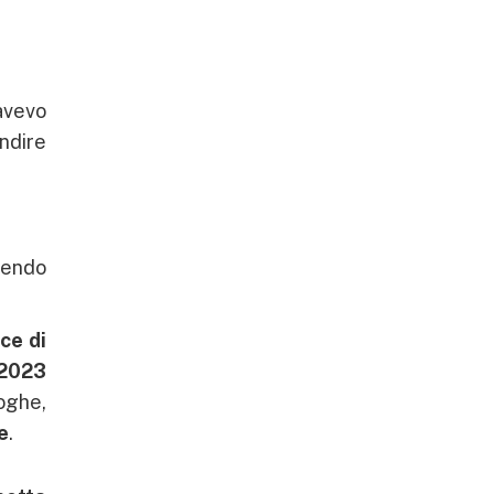
 avevo
ndire
uendo
ece di
 2023
roghe,
e
.