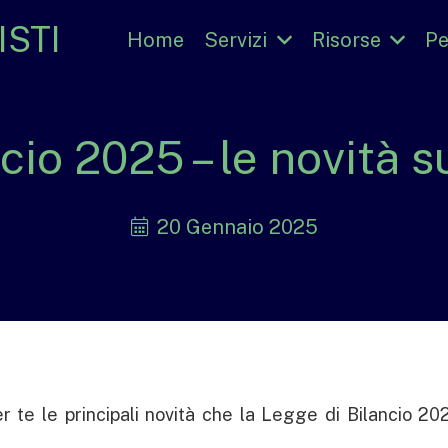
STI
Home
Servizi
Risorse
Pe
cio 2025 – le novità su
20 Gennaio 2025
r te le principali novità che la Legge di Bilancio 20