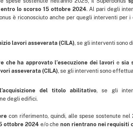
le spese sostenute nell’anno 2025, il Superbonus
s
entro lo scorso 15 ottobre 2024
. Al pari degli inte
bonus è riconosciuto anche per quegli interventi per i 
nizio lavori asseverata (CILA)
, se gli interventi sono d
re che ha approvato l’esecuzione dei lavori
e
sia 
avori asseverata (CILA)
, se gli interventi sono effettua
acquisizione del titolo abilitativo
, se gli inter
e degli edifici.
ere
con riferimento, quindi, alle spese sostenute nel
15 ottobre 2024
e/o che
non rientrano nei requisiti c