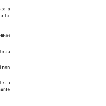
lta a
 e la
dibiti
ale su
li
non
ale su
mente