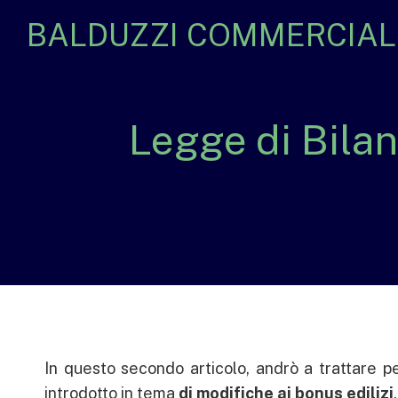
BALDUZZI COMMERCIALI
Legge di Bilan
In questo secondo articolo, andrò a trattare pe
introdotto in tema
di modifiche ai bonus edilizi
.