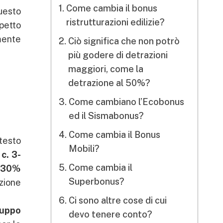
Come cambia il bonus
questo
ristrutturazioni edilizie?
spetto
mente
Ciò significa che non potrò
più godere di detrazioni
maggiori, come la
detrazione al 50%?
Come cambiano l’Ecobonus
ed il Sismabonus?
Come cambia il Bonus
 testo
Mobili?
 c. 3-
Come cambia il
 30%
Superbonus?
zione
Ci sono altre cose di cui
ruppo
devo tenere conto?