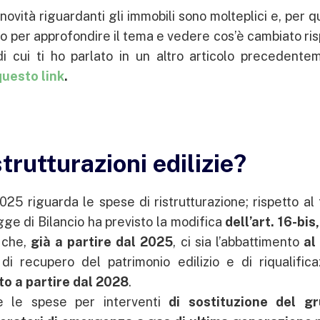
e novità riguardanti gli immobili sono molteplici e, per 
ico per approfondire il tema e vedere cos’è cambiato ri
di cui ti ho parlato in un altro articolo precedente
uesto link
.
rutturazioni edilizie?
2025 riguarda le spese di ristrutturazione; rispetto al
egge di Bilancio ha previsto la modifica
dell’art. 16-bis,
e che,
già a partire dal 2025
, ci sia l’abbattimento
al
di recupero del patrimonio edilizio e di riqualifica
to a partire dal 2028
.
e le spese per interventi
di sostituzione del g