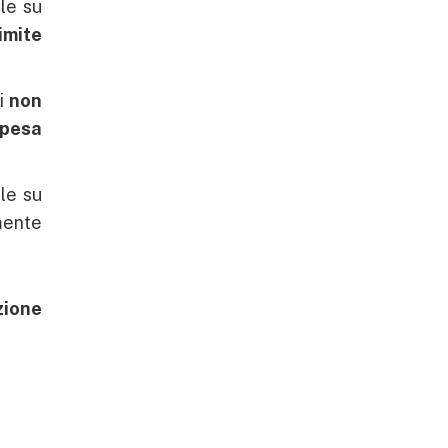
ale su
imite
li
non
spesa
ale su
mente
zione